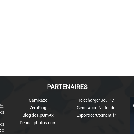
PARTENAIRES
Gamikaze
Télécharger Jeu PC
éo,
ZeroPing
Génération Nintendo
es
Blog de RpGmAx
Esportrecrutement.fr
Depositphotos.com
des
ndo