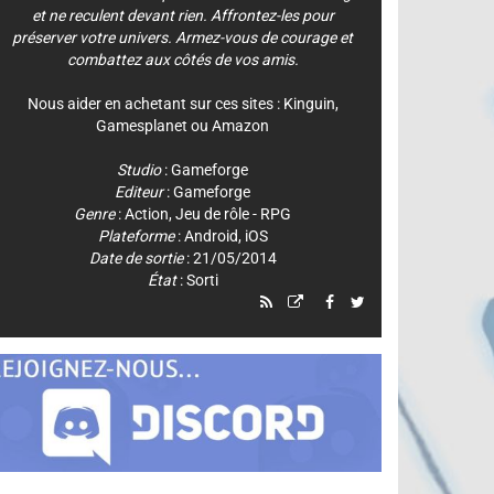
et ne reculent devant rien. Affrontez-les pour
préserver votre univers. Armez-vous de courage et
combattez aux côtés de vos amis.
Nous aider en achetant sur ces sites :
Kinguin
,
Gamesplanet
ou
Amazon
Studio
:
Gameforge
Editeur
:
Gameforge
Genre
:
Action
,
Jeu de rôle - RPG
Plateforme
:
Android
,
iOS
Date de sortie
: 21/05/2014
État
: Sorti