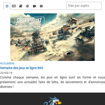
Actualités
Semaine des jeux en ligne #63
22/05/15
Comme chaque semaine, les jeux en ligne sont en forme et vous
présentent une actualité faite de bêta, de lancements et d'annonces
diverses !