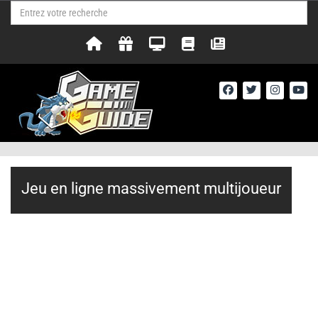
Jeu en ligne massivement multijoueur