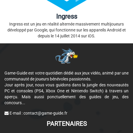
Ingress
Ingress est un jeu en réalité alternée massivement multijoueurs
développé par Google, qui fonctionne sur les appareils Android et
depuis le 14 juillet 2014 sur iOS.
Game-Guide est votre quotidien dédié aux jeux vidéo, animé par une
communauté de joueurs bénévoles passionnés.
Jour après jour, nous vous guidons dans la jungle des nouveautés
PC et consoles (PS4, Xbox One et Nintendo Switch) à travers un
aperçu. Mais aussi ponctuellement des guides de jeu, des
concours...
E-mail :
contact@game-guide.fr
PARTENAIRES