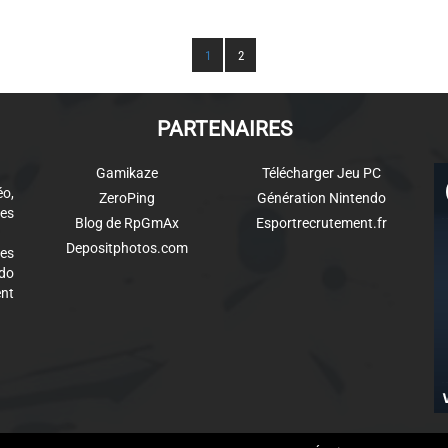
1
2
PARTENAIRES
Gamikaze
Télécharger Jeu PC
éo,
ZeroPing
Génération Nintendo
es
Blog de RpGmAx
Esportrecrutement.fr
Depositphotos.com
des
ndo
ent
aw