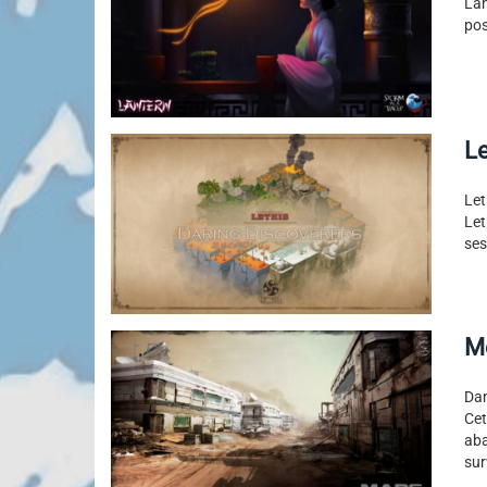
Lan
pos
Le
Let
Let
ses
M
Dan
Ce
aba
sur