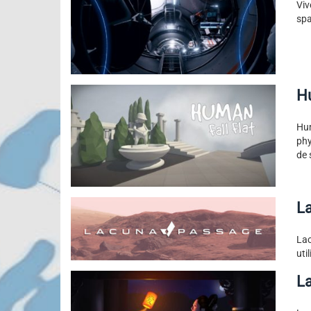
Viv
spa
Hu
Hum
phy
de 
L
Lac
uti
L