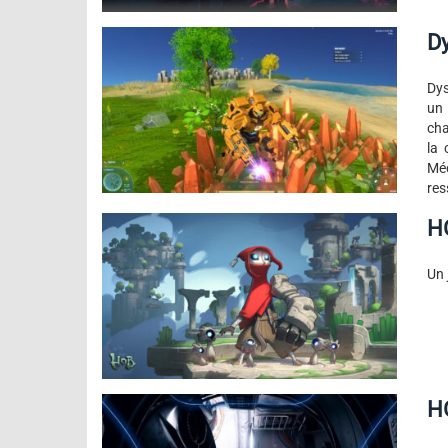
D
Dys
un 
cha
la 
Méc
res
H
Un 
H