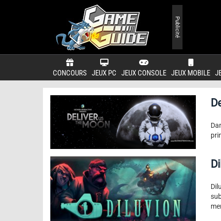
Publicité
CONCOURS
JEUX PC
JEUX CONSOLE
JEUX MOBILE
J
D
Dan
pri
Di
Di
su
me