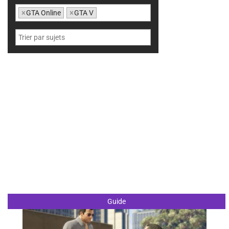
×
GTA Online
×
GTA V
Guide