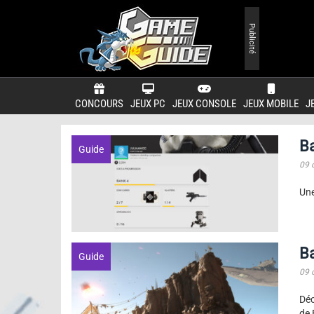
Publicité
CONCOURS
JEUX PC
JEUX CONSOLE
JEUX MOBILE
J
Ba
Guide
09 
Une
Ba
Guide
09 
Déc
de 