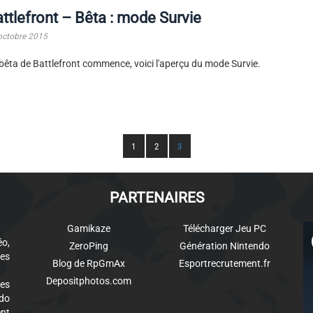
ttlefront – Bêta : mode Survie
octobre 2015
bêta de Battlefront commence, voici l'aperçu du mode Survie.
1
2
3
PARTENAIRES
Gamikaze
Télécharger Jeu PC
éo,
ZeroPing
Génération Nintendo
es
Blog de RpGmAx
Esportrecrutement.fr
Depositphotos.com
des
ndo
ent