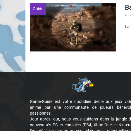
Ba
Guide
07 
La 
Game-Guide est votre quotidien dédié aux jeux vid
animé par une communauté de joueurs bénévol
passionnés.
Jour après jour, nous vous guidons dans la jungle 
nouveautés PC et consoles (PS4, Xbox One et Ninte
Switch) à travers un aperçu. Mais aussi ponctuellem