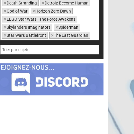
×
Death Stranding
×
Detroit: Become Human
×
God of War
×
Horizon Zero Dawn
×
LEGO Star Wars : The Force Awakens
×
Skylanders Imaginators
×
Spiderman
×
Star Wars Battlefront
×
The Last Guardian