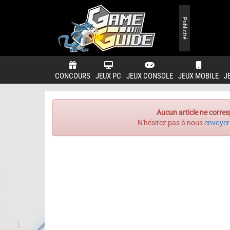
Publicité
CONCOURS
JEUX PC
JEUX CONSOLE
JEUX MOBILE
J
Aucun article ne corres
N'hésitez pas à nous
envoyer