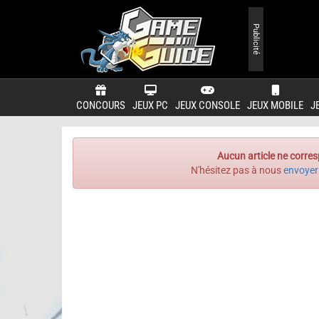
Publicité
CONCOURS
JEUX PC
JEUX CONSOLE
JEUX MOBILE
J
Aucun article ne corres
N'hésitez pas à nous
envoyer