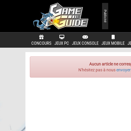
Publicité
CONCOURS
JEUX PC
JEUX CONSOLE
JEUX MOBILE
J
Aucun article ne corres
N'hésitez pas à nous
envoyer