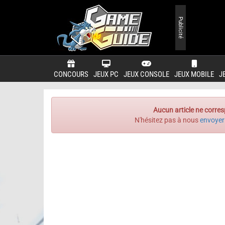
Publicité
CONCOURS
JEUX PC
JEUX CONSOLE
JEUX MOBILE
J
Aucun article ne corres
N'hésitez pas à nous
envoyer