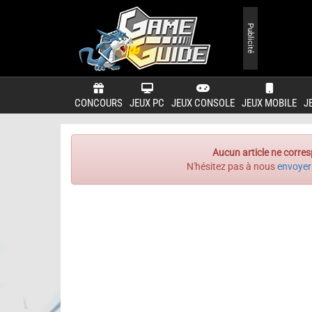
Publicité
CONCOURS
JEUX PC
JEUX CONSOLE
JEUX MOBILE
J
Aucun article ne corres
N'hésitez pas à nous
envoyer