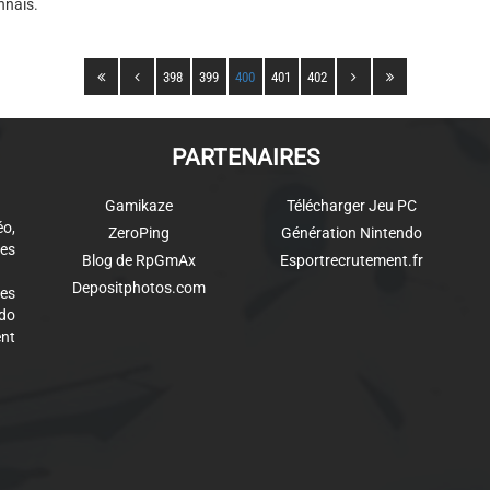
nnais.
398
399
400
401
402
PARTENAIRES
Gamikaze
Télécharger Jeu PC
éo,
ZeroPing
Génération Nintendo
es
Blog de RpGmAx
Esportrecrutement.fr
Depositphotos.com
des
ndo
ent