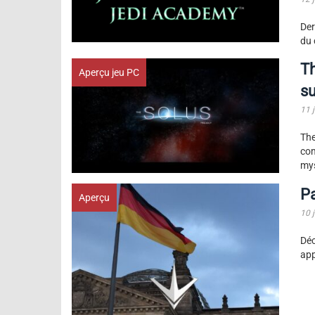
Der
du 
Th
Aperçu jeu PC
su
11 
Th
co
mys
Pa
Aperçu
10 
Dé
app