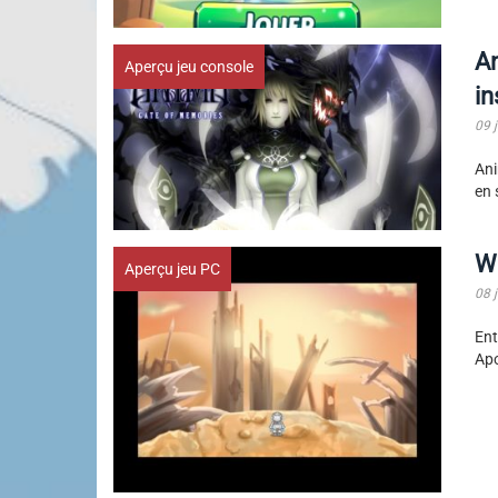
An
Aperçu jeu console
in
09 
Ani
en 
Wa
Aperçu jeu PC
08 
En
Apo