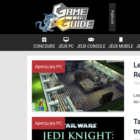
Publicité
CONCOURS
JEUX PC
JEUX CONSOLE
JEUX MOBILE
J
Le
Aperçu jeu PC
Re
12 
Les
au 
Ta
Aperçu jeu PC
tr
12 