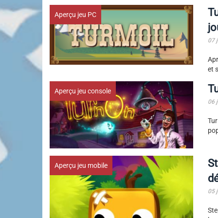
Tu
Aperçu jeu PC
jo
07 
Apr
et 
Tu
Aperçu jeu console
06 
Tur
pop
St
Aperçu jeu mobile
d
05 
Ste