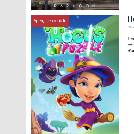
Ho
Aperçu jeu mobile
10 
Hoc
com
d'u