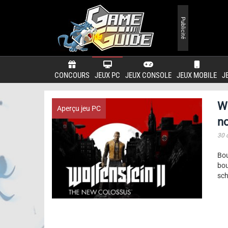
Publicité
CONCOURS
JEUX PC
JEUX CONSOLE
JEUX MOBILE
J
Wo
Aperçu jeu PC
n
30 
Bou
bou
sch