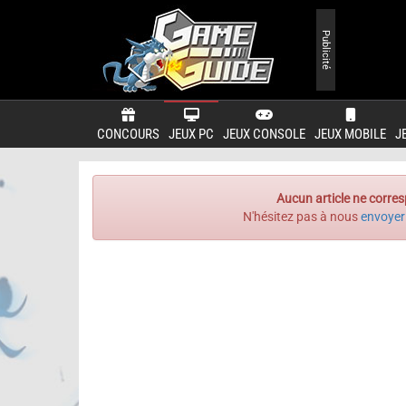
Publicité
CONCOURS
JEUX PC
JEUX CONSOLE
JEUX MOBILE
J
Aucun article ne corres
N'hésitez pas à nous
envoyer