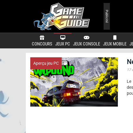
Publicité
CONCOURS
JEUX PC
JEUX CONSOLE
JEUX MOBILE
J
N
Aperçu jeu PC
17 
Le 
des
pou