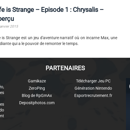
fe is Strange – Episode 1 : Chrysalis –
perçu
janvier 2015
e is Strange est un jeu d'aventure narratif où on incarne Max, une
diante qui a le pouvoir de remonter le temps.
PARTENAIRES
Gamikaze
Télécharger Jeu PC
éo,
ZeroPing
Génération Nintendo
es
Blog de RpGmAx
Esportrecrutement.fr
Depositphotos.com
des
ndo
ent