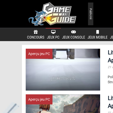
Publicité
CONCOURS
JEUX PC
JEUX CONSOLE
JEUX MOBILE
J
Li
Aperçu jeu PC
A
21 
Pol
Str
Li
Aperçu jeu PC
A
01 