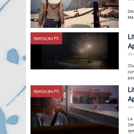
Deu
Max
Li
Aperçu jeu PC
A
20 
Cha
con
pas
Li
Aperçu jeu PC
A
26 
La 
2è
sym