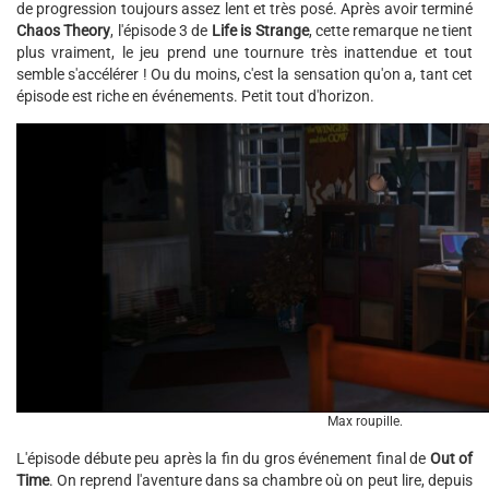
de progression toujours assez lent et très posé. Après avoir terminé
Chaos Theory
, l'épisode 3 de
Life is Strange
, cette remarque ne tient
plus vraiment, le jeu prend une tournure très inattendue et tout
semble s'accélérer ! Ou du moins, c'est la sensation qu'on a, tant cet
épisode est riche en événements. Petit tout d'horizon.
Max roupille.
L'épisode débute peu après la fin du gros événement final de
Out of
Time
. On reprend l'aventure dans sa chambre où on peut lire, depuis