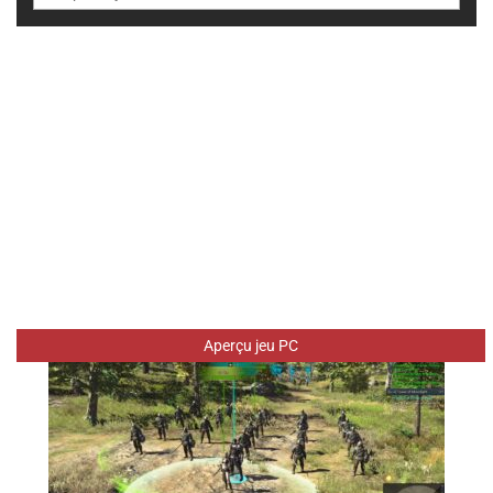
Aperçu jeu PC