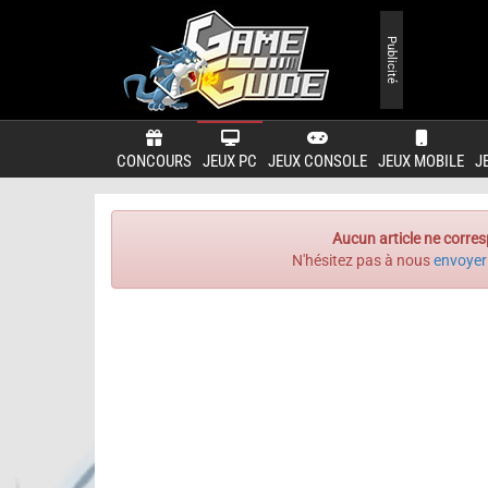
Publicité
CONCOURS
JEUX PC
JEUX CONSOLE
JEUX MOBILE
J
Aucun article ne corres
N'hésitez pas à nous
envoyer