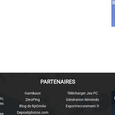
PARTENAIRES
Gamikaze
Télécharger Jeu PC
éo,
ZeroPing
Génération Nintendo
es
Blog de RpGmAx
Esportrecrutement.fr
Depositphotos.com
des