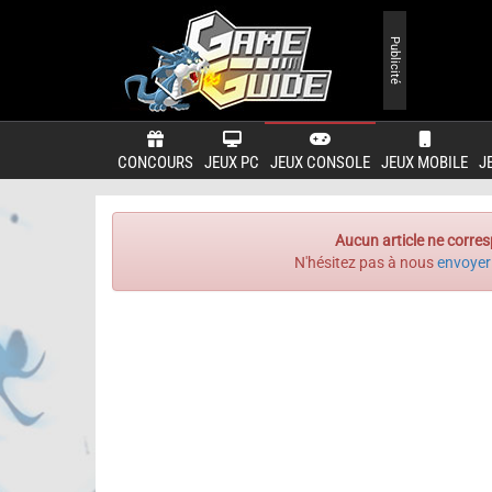
Publicité
CONCOURS
JEUX PC
JEUX CONSOLE
JEUX MOBILE
J
Aucun article ne corres
N'hésitez pas à nous
envoyer