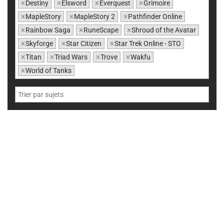
×
Destiny
×
Elsword
×
Everquest
×
Grimoire
×
MapleStory
×
MapleStory 2
×
Pathfinder Online
×
Rainbow Saga
×
RuneScape
×
Shroud of the Avatar
×
Skyforge
×
Star Citizen
×
Star Trek Online - STO
×
Titan
×
Triad Wars
×
Trove
×
Wakfu
×
World of Tanks