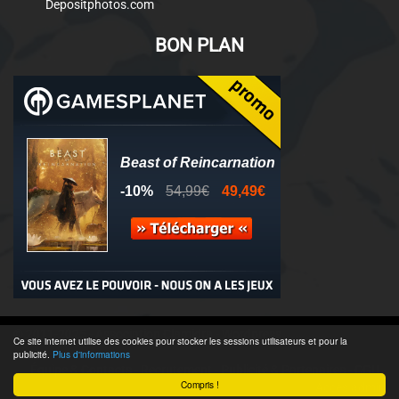
Depositphotos.com
BON PLAN
© 2011-2025 - Association Clamidra -
Wordpress
Ce site internet utilise des cookies pour stocker les sessions utilisateurs et pour la
publicité.
Plus d'informations
Équipe & Contacts
-
Recrutement
-
Publicité & Partenaires
-
CGU
-
Compris !
Accès admin