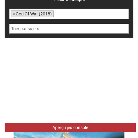
×
God Of War (2018)
Aperçu jeu console