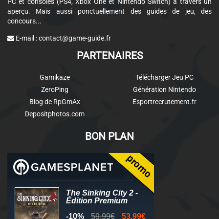
PC et consoles (PS4, Xbox One et Nintendo Switch) à travers un
aperçu. Mais aussi ponctuellement des guides de jeu, des
concours...
E-mail :
contact@game-guide.fr
PARTENAIRES
Gamikaze
Télécharger Jeu PC
ZeroPing
Génération Nintendo
Blog de RpGmAx
Esportrecrutement.fr
Depositphotos.com
BON PLAN