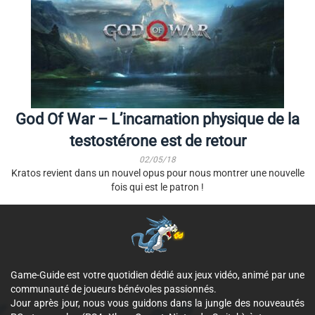
God Of War – L’incarnation physique de la
testostérone est de retour
02/05/18
Kratos revient dans un nouvel opus pour nous montrer une nouvelle
fois qui est le patron !
Game-Guide est votre quotidien dédié aux jeux vidéo, animé par une
communauté de joueurs bénévoles passionnés.
Jour après jour, nous vous guidons dans la jungle des nouveautés