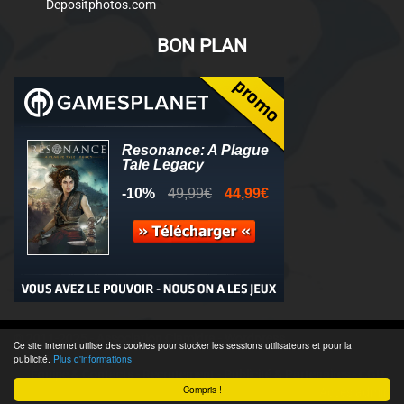
Depositphotos.com
BON PLAN
© 2011-2025 - Association Clamidra -
Wordpress
Ce site internet utilise des cookies pour stocker les sessions utilisateurs et pour la
publicité.
Plus d'informations
Équipe & Contacts
-
Recrutement
-
Publicité & Partenaires
-
CGU
-
Compris !
Accès admin