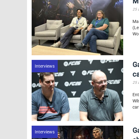
Mi
25 
Mar
(Le
Wor
G
Interviews
ca
25 
Ent
Wil
car
Ga
Interviews