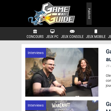
Publicité
CONCOURS
JEUX PC
JEUX CONSOLE
JEUX MOBILE
J
Ga
Interviews
a
25 
Ole
con
jou
Ga
Interviews