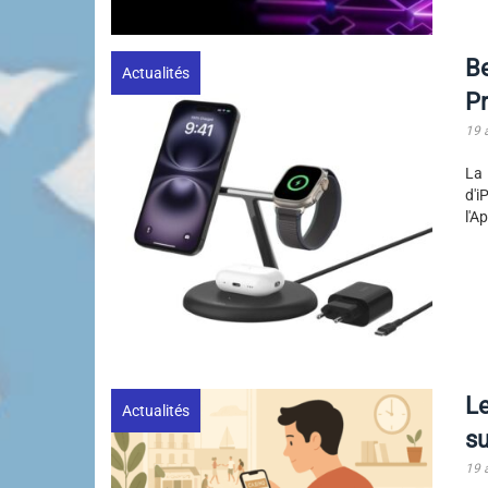
Be
Actualités
P
19 
La 
d'i
l'A
Le
Actualités
su
19 