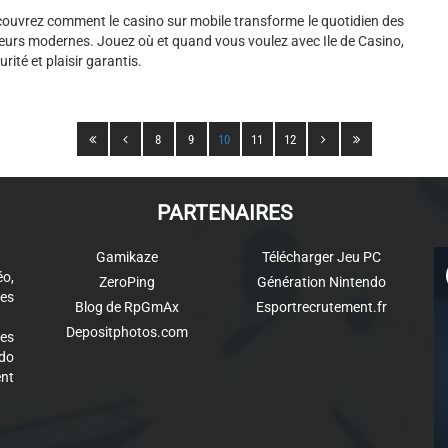
ouvrez comment le casino sur mobile transforme le quotidien des
eurs modernes. Jouez où et quand vous voulez avec Ile de Casino,
urité et plaisir garantis.
8
9
10
11
12
PARTENAIRES
Gamikaze
Télécharger Jeu PC
éo,
ZeroPing
Génération Nintendo
es
Blog de RpGmAx
Esportrecrutement.fr
Depositphotos.com
des
ndo
ent