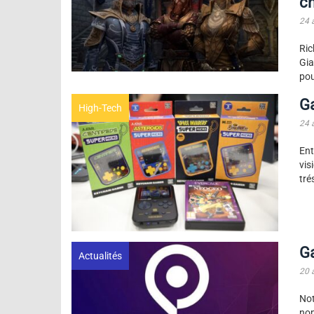
c
24 
Ric
Gia
pou
G
High-Tech
24 
Ent
vis
tré
Ga
Actualités
20 
Not
nom