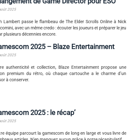
hangement de Game Director pour ESO
août 2025
h Lambert passe le flambeau de The Elder Scrolls Online à Nick
comini, avec un même credo : écouter les joueurs et préparer le jeu
r plusieurs décennies encore.
amescom 2025 – Blaze Entertainment
août 2025
re authenticité et collection, Blaze Entertainment propose une
ion premium du rétro, où chaque cartouche a le charme d’un
sor à conserver.
mescom 2025 : le récap’
août 2025
re équipe parcourt la gamescom de long en large et vous livre de
breux articles. N'en manquez aucun grâce à notre récapitulatif.