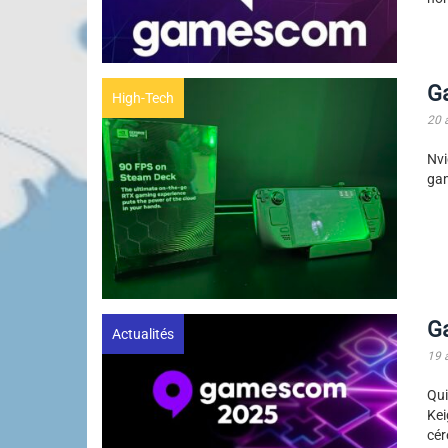
G
High-Tech
20 
Nvi
ga
G
Actualités
19 
Qui
Kei
cér