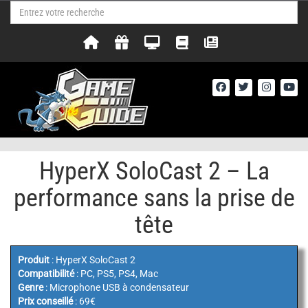
HyperX SoloCast 2 – La
performance sans la prise de
tête
Produit
: HyperX SoloCast 2
Compatibilité
: PC, PS5, PS4, Mac
Genre
: Microphone USB à condensateur
Prix conseillé
: 69€