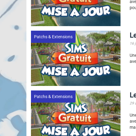
av
pou
Le
Patchs & Extensions
16 
Une
ave
Le
Patchs & Extensions
29 
Une
ave
mai