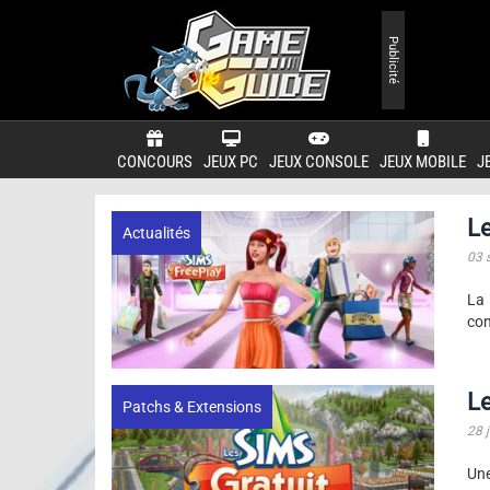
Publicité
CONCOURS
JEUX PC
JEUX CONSOLE
JEUX MOBILE
J
Le
Actualités
03 
La 
com
Le
Patchs & Extensions
28 j
Une