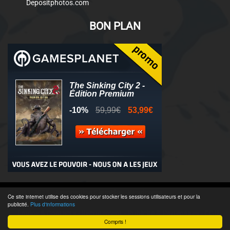
Depositphotos.com
BON PLAN
© 2011-2025 - Association Clamidra -
Wordpress
Ce site internet utilise des cookies pour stocker les sessions utilisateurs et pour la
publicité.
Plus d'informations
Équipe & Contacts
-
Recrutement
-
Publicité & Partenaires
-
CGU
-
Compris !
Accès admin