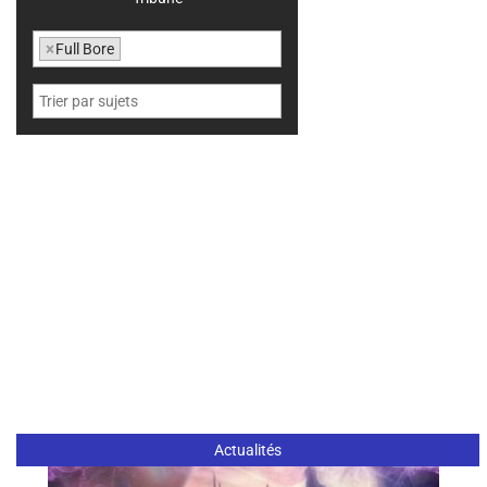
×
Full Bore
Actualités