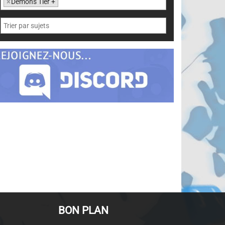
×
Demon's Tier +
BON PLAN