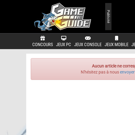
Publicité
CONCOURS
JEUX PC
JEUX CONSOLE
JEUX MOBILE
J
Aucun article ne corres
N'hésitez pas à nous
envoyer