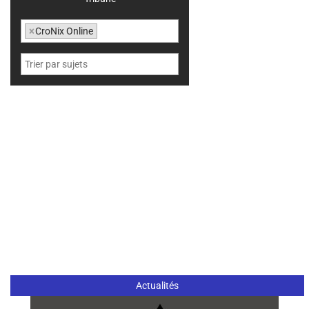
×
CroNix Online
Actualités