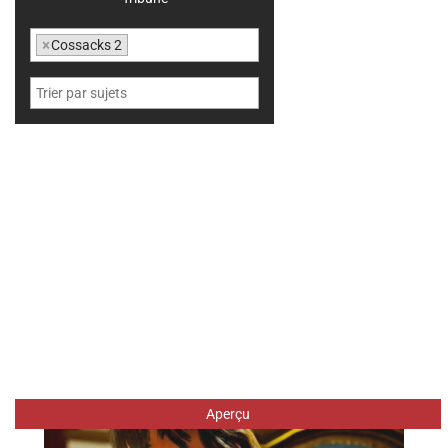
×
Cossacks 2
Aperçu