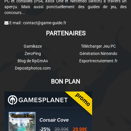
PC et consoles (PS4, Xbox One et Nintendo Switch) à travers un
aperçu. Mais aussi ponctuellement des guides de jeu, des
concours...
E-mail :
contact@game-guide.fr
PARTENAIRES
Gamikaze
Télécharger Jeu PC
ZeroPing
Génération Nintendo
Blog de RpGmAx
Esportrecrutement.fr
Depositphotos.com
BON PLAN