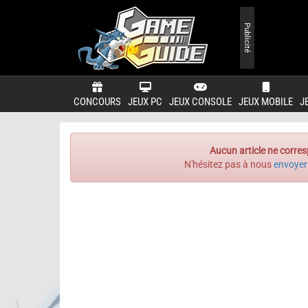
Publicité
CONCOURS
JEUX PC
JEUX CONSOLE
JEUX MOBILE
J
Aucun article ne corres
N'hésitez pas à nous
envoyer