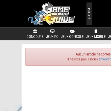
Publicité
CONCOURS
JEUX PC
JEUX CONSOLE
JEUX MOBILE
J
Aucun article ne corres
N'hésitez pas à nous
envoyer