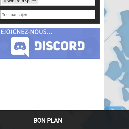
×
Blob from Space
BON PLAN