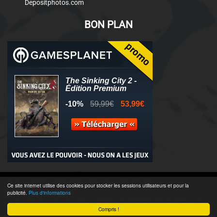
Depositphotos.com
BON PLAN
© 2011-2025 - Association Clamidra -
Wordpress
Ce site internet utilise des cookies pour stocker les sessions utilisateurs et pour la
publicité.
Plus d'informations
Équipe & Contacts
-
Recrutement
-
Publicité & Partenaires
-
CGU
-
Compris !
Accès admin