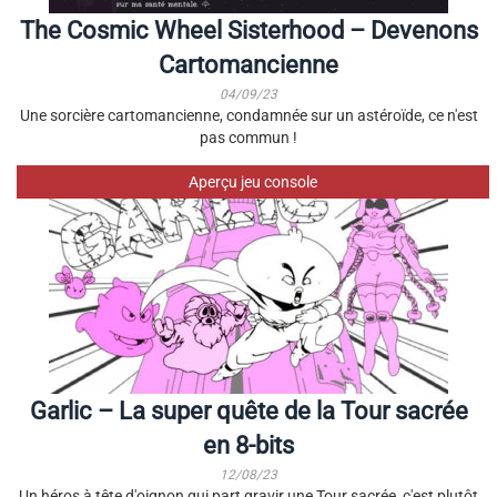
The Cosmic Wheel Sisterhood – Devenons
Cartomancienne
04/09/23
Une sorcière cartomancienne, condamnée sur un astéroïde, ce n'est
pas commun !
Aperçu jeu console
Garlic – La super quête de la Tour sacrée
en 8-bits
12/08/23
Un héros à tête d'oignon qui part gravir une Tour sacrée, c'est plutôt