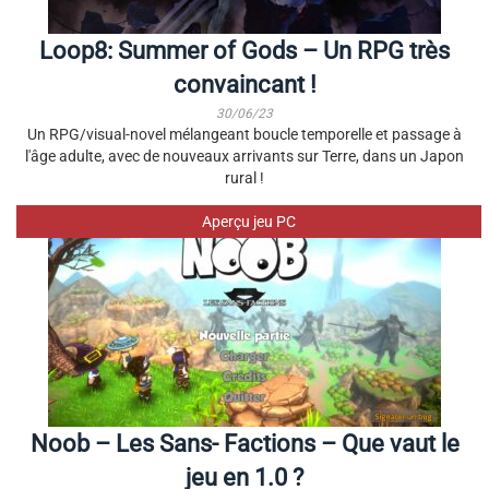
Loop8: Summer of Gods – Un RPG très
convaincant !
30/06/23
Un RPG/visual-novel mélangeant boucle temporelle et passage à
l'âge adulte, avec de nouveaux arrivants sur Terre, dans un Japon
rural !
Aperçu jeu PC
Noob – Les Sans- Factions – Que vaut le
jeu en 1.0 ?