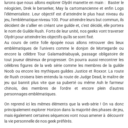
lurons que nous allons explorer Olydri manette en main : Baster le
néogicien, Drek le berserker, May la cartomancienne et enfin Logs
l’élémentaliste. Leur objectif est d’atteindre le plus haut niveau du
jeu, l'emblématique niveau 100. Pour atteindre leurs but commun, ils
décident de s’allier en créant une guilde et, c'est décidé, elle portera
le nom de Guilde Rush. Forts de leur unité, nos geeks vont traverser
Olydri pour atteindre les objectifs qu'ils se sont fixé.
Au cours de cette folle épopée nous allons retrouver des lieux
emblématiques de l’univers comme le donjon de Mortegarde ou
encore la célèbre Tour Galamadriabuyak, passage obligatoire de
tout joueur désireux de progresser. On pourra aussi rencontrer les
célèbres figures de la web série comme les membres de la guilde
Noob ou encore les mythiques guildes Justice et Roxxor. La route
de Rush croisera bien entendu la route de Judge Dead, le maître de
jeu qui bannit plus vite que sa puberté ou même Ash le farmeur
chinois, des membres de l’ordre et encore plein d'autres
personnages emblématiques.
On reprend ici les mêmes éléments que la web-série ! On va donc
principalement explorer Horizon dans la majorité des phases de jeu,
mais également certaines séquences vont nous amener à découvrir
la vie personnelle de nos geek préférés.