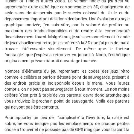
Illusion of Time et autres Zelda. La version finale du jeu s'est vu
agrémentée d'une esthétique cartoonesque en 3D, changement de
style sans doute permis par le succès colossal du Ulule et du
dépassement important des dons demandés. Une évolution du style
graphique motivée, j'en suis sûre, par la volonté de profiter au
maximum des fonds disponibles et de rendre à la communauté
l'investissement fourni. Malgré tout, je suis personnellement friande
de jeux visuellement retro, je les préfère à la 3D que j'ai plus de mal à
trouver intéressante visuellement. De même que le facteur
"nostalgie" que j’espérais retrouver en jouant à Noob, l’esthétique
originalement prévue m'aurait davantage touchée.
Nombre d’éléments du jeu reprennent les codes des jeux rétro
comme le célèbre et parfois détesté point de sauvegarde, présent à
des endroit précis et indisponible depuis le menu. Vous l'aurez
compris, on ne peut pas sauvegarder à tout moment. Le non moins
célèbre "c'est prêt à table"de vos parents, devra donc attendre que
vous trouviez le prochain point de sauvegarde. Voilà des parents
qui ne vont pas être contents.
Pour apporter un peu de "complexité" à l'aventure, la carte est
sobre, ne vous indique pas les emplacements de chaque petites
chose à trouver et ne possède pas de GPS magique vous traçant la