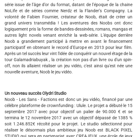
série issue de l’âge d’or du format, datant de l’époque de la chaine
NoLife et de séries comme Nerdz et la Flander’s Compagny. La
volonté de Fabien Fournier, créateur de Noob, était de créer un
grand univers transmédia ! Les aventures des Noobs ont donc
logiquement pris la forme de bandes-dessinées, romans, mangas et
autres light novels venant enrichir la web-série. L'équipe derrière
Noob a grandement participé à mettre en avant le financement
participatif en obtenant le record d’Europe en 2013 pour leur film.
Après un tel succès leur vint l'idée de conquérir un nouvel étage de la
tour Galamadriabuyak , la création non pas d'un livre ou d'un spin-
off, non ils allaient réaliser un jeu vidéo, c'est ainsi qu'est née une
nouvelle aventure, Noob le jeu vidéo.
Un nouveau succès Olydri Studio
Noob - Les Sans - Factions est donc un jeu vidéo, financé par une
célébre plateforme de crownfunding : Ulule. Le projet a débuté le 15
septembre 2017 avec pour objectif un palier de 90.000 € et se
termina le 12 novembre 2017 avec un objectif dépassé de 1385 %
soit 1.246.852€ récolté pour le projet. Le studio sélectionné pour
réaliser le désormais plus ambitieux jeu Noob est BLACK PIXEL
STUDIO qui sera en partenariat avec CREAJEUX, une école de jeux