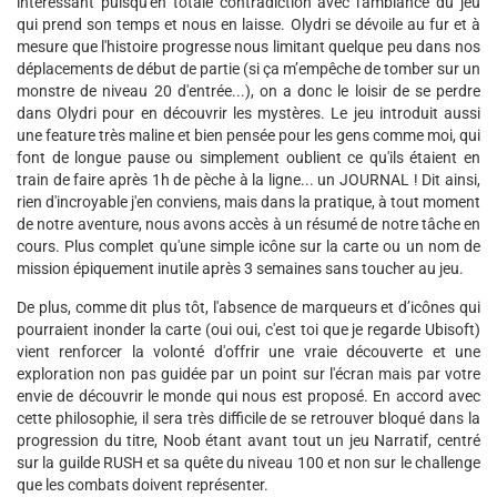
intéressant puisqu'en totale contradiction avec l'ambiance du jeu
qui prend son temps et nous en laisse. Olydri se dévoile au fur et à
mesure que l'histoire progresse nous limitant quelque peu dans nos
déplacements de début de partie (si ça m’empêche de tomber sur un
monstre de niveau 20 d'entrée...), on a donc le loisir de se perdre
dans Olydri pour en découvrir les mystères. Le jeu introduit aussi
une feature très maline et bien pensée pour les gens comme moi, qui
font de longue pause ou simplement oublient ce qu'ils étaient en
train de faire après 1h de pèche à la ligne... un JOURNAL ! Dit ainsi,
rien d'incroyable j'en conviens, mais dans la pratique, à tout moment
de notre aventure, nous avons accès à un résumé de notre tâche en
cours. Plus complet qu'une simple icône sur la carte ou un nom de
mission épiquement inutile après 3 semaines sans toucher au jeu.
De plus, comme dit plus tôt, l'absence de marqueurs et d’icônes qui
pourraient inonder la carte (oui oui, c'est toi que je regarde Ubisoft)
vient renforcer la volonté d'offrir une vraie découverte et une
exploration non pas guidée par un point sur l'écran mais par votre
envie de découvrir le monde qui nous est proposé. En accord avec
cette philosophie, il sera très difficile de se retrouver bloqué dans la
progression du titre, Noob étant avant tout un jeu Narratif, centré
sur la guilde RUSH et sa quête du niveau 100 et non sur le challenge
que les combats doivent représenter.