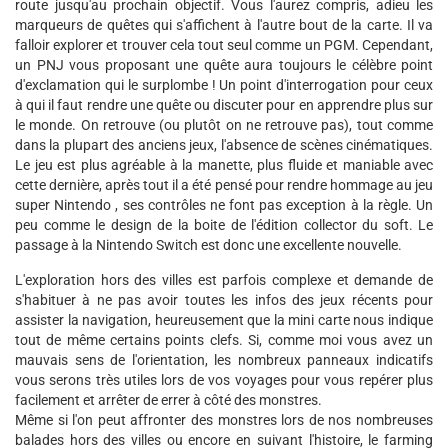
route jusqu'au prochain objectif. Vous l'aurez compris, adieu les
marqueurs de quêtes qui s'affichent à l'autre bout de la carte. Il va
falloir explorer et trouver cela tout seul comme un PGM. Cependant,
un PNJ vous proposant une quête aura toujours le célèbre point
d'exclamation qui le surplombe ! Un point d'interrogation pour ceux
à qui il faut rendre une quête ou discuter pour en apprendre plus sur
le monde. On retrouve (ou plutôt on ne retrouve pas), tout comme
dans la plupart des anciens jeux, l'absence de scènes cinématiques.
Le jeu est plus agréable à la manette, plus fluide et maniable avec
cette dernière, après tout il a été pensé pour rendre hommage au jeu
super Nintendo , ses contrôles ne font pas exception à la règle. Un
peu comme le design de la boite de l'édition collector du soft. Le
passage à la Nintendo Switch est donc une excellente nouvelle.
L'exploration hors des villes est parfois complexe et demande de
s'habituer à ne pas avoir toutes les infos des jeux récents pour
assister la navigation, heureusement que la mini carte nous indique
tout de même certains points clefs. Si, comme moi vous avez un
mauvais sens de l'orientation, les nombreux panneaux indicatifs
vous serons très utiles lors de vos voyages pour vous repérer plus
facilement et arrêter de errer à côté des monstres.
Même si l'on peut affronter des monstres lors de nos nombreuses
balades hors des villes ou encore en suivant l'histoire, le farming