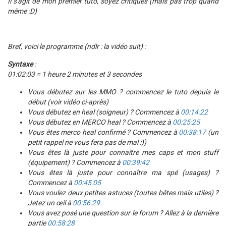
Il s'agit de mon premier tuto, soyez critiques (mais pas trop quand
même :D)
Bref,
voici le programme (ndlr : la vidéo suit) :
Syntaxe
:
01:02:03 = 1 heure 2 minutes et 3 secondes
Vous débutez sur les MMO ? commencez le tuto depuis le
début (voir vidéo ci-après)
Vous débutez en heal (soigneur) ? Commencez à
00:14:22
Vous débutez en MERCO heal ? Commencez à
00:25:25
Vous êtes merco heal confirmé ? Commencez à
00:38:17
(un
petit rappel ne vous fera pas de mal :))
Vous êtes là juste pour connaître mes caps et mon stuff
(équipement) ? Commencez à
00:39:42
Vous êtes là juste pour connaître ma spé (usages) ?
Commencez à
00:45:05
Vous voulez deux petites astuces (toutes bêtes mais utiles) ?
Jetez un œil à
00:56:29
Vous avez posé une question sur le forum ? Allez à la dernière
partie
00:58:28