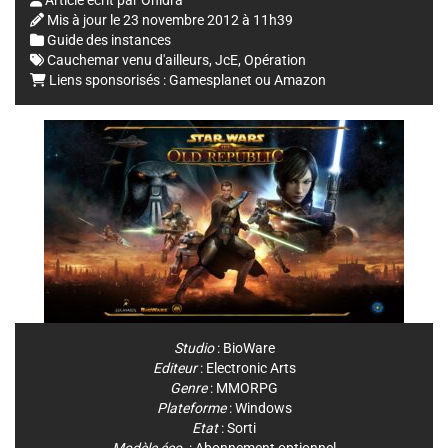
Article écrit par
Onidra
Mis à jour le
23 novembre 2012 à 11h39
Guide des instances
Cauchemar venu d'ailleurs
,
JcE
,
Opération
Liens sponsorisés :
Gamesplanet
ou
Amazon
Studio
:
BioWare
Editeur
:
Electronic Arts
Genre
:
MMORPG
Plateforme
:
Windows
Etat
: Sorti