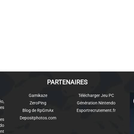
PARTENAIRES
Gamikaze
Télécharger Jeu PC
éo,
ZeroPing
Génération Nintendo
es
Blog de RpGmAx
Esportrecrutement.fr
Depositphotos.com
des
ndo
ent