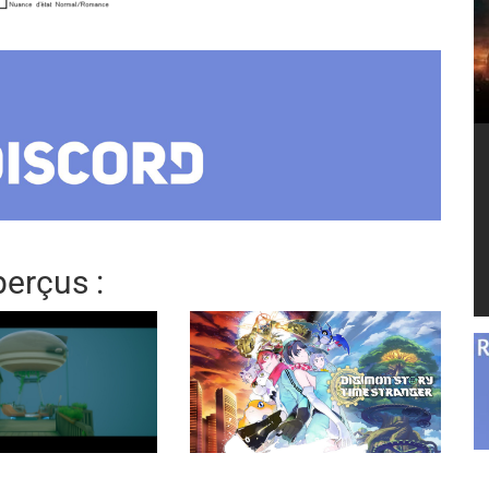
erçus :