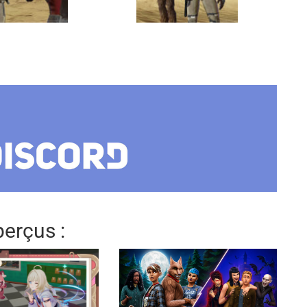
erçus :