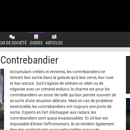
EUX DE SOCIÉTÉ
GUIDES
ARTICLES
Contrebandier
Accumulant crédits et ennemis, les contrebandiers ne
doivent leur survie dans la galaxie qu'à leur verve, leur ruse
et leur astuce. Qu'il s'agisse de séduire un alien ou de
négocier avec un criminel endurci, le charme est pour les
contrebandiers un atout de taille qui leur permet souvent de
se sortir d'une situation délicate. Mais en cas de problème
inextricable, les contrebandiers ont toujours une porte de
sortie. Experts en l'art d'échapper aux radars, les
contrebandiers sont quasi-insaisissables. Et s'il leur est
impossible d'éviter l'affrontement, ils se révèlent également
être des combattants aussi redoutables que rusés.