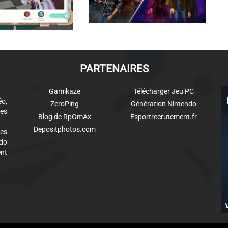
PARTENAIRES
Gamikaze
Télécharger Jeu PC
éo,
ZeroPing
Génération Nintendo
es
Blog de RpGmAx
Esportrecrutement.fr
Depositphotos.com
des
ndo
ent
aw