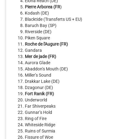
Elona Reach (DE)
Pierre Arborea
(FR
)
Kodash (DE)
Blacktide (Transferts US + EU)
Baruch Bay (SP)
Riverside (DE)
Piken Square
Roche de l'Augure (FR)
Gandara
Mer de jade (FR)
Aurora Glade
Abaddon’s Mouth (DE)
Miller’s Sound
Drakkar Lake (DE)
Dzagonur (DE)
Fort Ranik (FR)
Underworld
Far Shiverpeaks
Gunnar’s Hold
Ring of Fire
Whiteside Ridge
Ruins of Surmia
Fissure of Woe