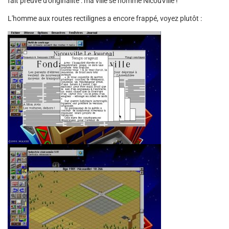
fait preuve d'originalité : ma ville se nomme NicouVille !
L'homme aux routes rectilignes a encore frappé, voyez plutôt :