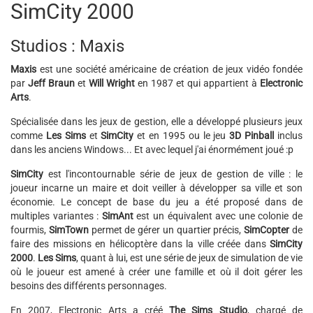
SimCity 2000
Studios : Maxis
Maxis
est une société américaine de création de jeux vidéo fondée
par
Jeff Braun
et
Will Wright
en 1987 et qui appartient à
Electronic
Arts
.
Spécialisée dans les jeux de gestion, elle a développé plusieurs jeux
comme
Les Sims
et
SimCity
et en 1995 ou le jeu
3D Pinball
inclus
dans les anciens Windows... Et avec lequel j'ai énormément joué :p
SimCity
est l'incontournable série de jeux de gestion de ville : le
joueur incarne un maire et doit veiller à développer sa ville et son
économie. Le concept de base du jeu a été proposé dans de
multiples variantes :
SimAnt
est un équivalent avec une colonie de
fourmis,
SimTown
permet de gérer un quartier précis,
SimCopter
de
faire des missions en hélicoptère dans la ville créée dans
SimCity
2000
.
Les Sims
, quant à lui, est une série de jeux de simulation de vie
où le joueur est amené à créer une famille et où il doit gérer les
besoins des différents personnages.
En 2007, Electronic Arts a créé
The Sims Studio
, chargé de