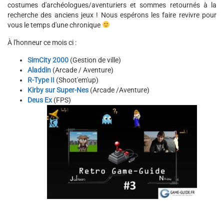
costumes d'archéologues/aventuriers et sommes retournés à la
recherche des anciens jeux ! Nous espérons les faire revivre pour
vous le temps d'une chronique
À l'honneur ce mois ci :
SimCity 2000
(Gestion de ville)
Aladdin
(Arcade / Aventure)
R-Type II
(Shoot'em'up)
Kirby sur Super-Nes
(Arcade /Aventure)
Deus Ex
(FPS)