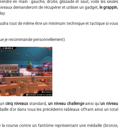
endre en main : gauche, droite, glissade et saut, voilà les seules
 niveaux demanderont de récupérer et utiliser un gadget,
le grappin
,
lay.
il faudra tout de même être un minimum technique et tactique si vous
e (que je recommande personnellement)
cun
cinq niveaux
standard,
un niveau challenge
ainsi qu’
un niveau
ille d’or dans tous les précédents tableaux offrant ainsi un total
la course contre un fantôme représentant une médaille (bronze,