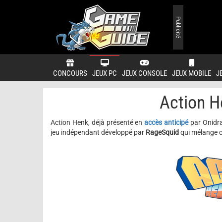
Publicité
CONCOURS
JEUX PC
JEUX CONSOLE
JEUX MOBILE
J
Action H
Action Henk, déjà présenté en
accès anticipé
par Onidra 
jeu indépendant développé par
RageSquid
qui mélange c