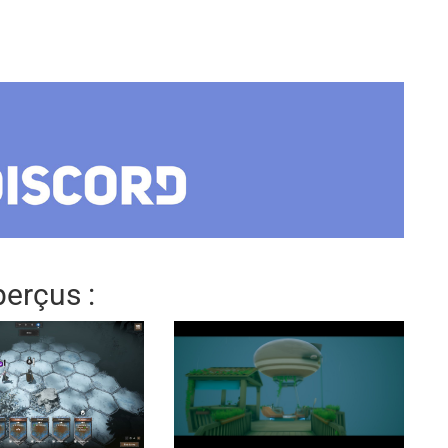
erçus :