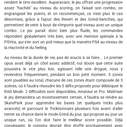
rendent le titre excellent. Auparavant, le jeu offrait une progression
assez "hachée" au niveau du scoring, on faisait son combo, on
engrangeait les points, et on recommençait, ce n'est plus le cas
désormais, grâce à l'ajout des Revert et des Grind-Switches, qui
permettent de venir à bout de n'importe quel niveau avec un unique
combo. Le jeu paraît donc bien plus fluide, les commandes
répondent globalement très bien, avec une mention spéciale à la
PSVita, qui s'en sort un poil mieux que la manette PS4 au niveau de
la réactivité et du feeling.
Au niveau de la durée de vie, pas de soucis à se faire... Le premier
opus avait déjà un côté assez addictif, nul doute que cette suite
poussera le vice plus loin, agissant telle une drogue, vous y
reviendrez fréquemment, pendant un bon petit moment. 5 zones
sont jouables au total, chacune de ces zones étant composée de 5
scènes, où il faudra résoudre les 5 défis proposés pour débloquer le
RAD Mode. 2 difficultés sont disponibles, Amateur et Pro. Maîtriser
le jeu demandera un investissement certain, il faudra se rendre au
SkatePark pour apprendre les bases (et quelques tricks plus
avancés) et parcourir le Tricktionnaire plusieurs fois avant d'aller
tenter sa chance dans le mode Grind du jour, qui propose au jour un
unique run, où l'on doit faire le meilleur score possible. Déjà
conséquent, le contenu devrait être étoffé prochainement avec