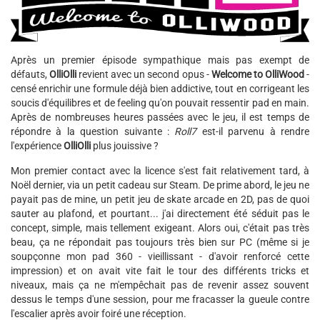
Après un premier épisode sympathique mais pas exempt de
défauts,
OlliOlli
revient avec un second opus -
Welcome to OlliWood
-
censé enrichir une formule déjà bien addictive, tout en corrigeant les
soucis d'équilibres et de feeling qu'on pouvait ressentir pad en main.
Après de nombreuses heures passées avec le jeu, il est temps de
répondre à la question suivante :
Roll7
est-il parvenu à rendre
l'expérience
OlliOlli
plus jouissive ?
Mon premier contact avec la licence s'est fait relativement tard, à
Noël dernier, via un petit cadeau sur Steam. De prime abord, le jeu ne
payait pas de mine, un petit jeu de skate arcade en 2D, pas de quoi
sauter au plafond, et pourtant... j'ai directement été séduit pas le
concept, simple, mais tellement exigeant. Alors oui, c'était pas très
beau, ça ne répondait pas toujours très bien sur PC (même si je
soupçonne mon pad 360 - vieillissant - d'avoir renforcé cette
impression) et on avait vite fait le tour des différents tricks et
niveaux, mais ça ne m'empêchait pas de revenir assez souvent
dessus le temps d'une session, pour me fracasser la gueule contre
l'escalier après avoir foiré une réception.