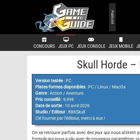
Publicité
CONCOURS
JEUX PC
JEUX CONSOLE
JEUX MOBILE
J
Skull Horde –
Version testée
: PC
Plates-formes disponibles
: PC / Linux / MacOs
Genre
: Action / Aventure
Prix conseillé
: 9,99€
Date de sortie
: 10 avril 2026
Studio / Editeur
: 8BitSkull
Clé fournie par l'éditeur, merci à eux !
On se retrouve parfois avec des jeux qui nous attirent 
formule qui nous a plu avec de nouveaux paramètres, ou 