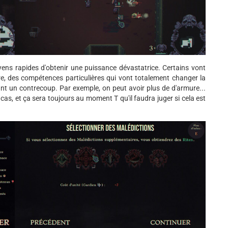
yens rapides d'obtenir une puissance dévastatrice. Certains vont
e, des compétences particulières qui vont totalement changer la
ant un contrecoup. Par exemple, on peut avoir plus de d'armure...
 cas, et ça sera toujours au moment T qu'il faudra juger si cela est