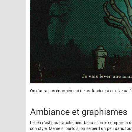
On n'aura pas énormément de profondeur à ce niveau-là, ma
Ambiance et graphismes
Le jeu n'est pas franchement beau si on le compare à 
son style. Même si parfois, on se perd un peu dans to