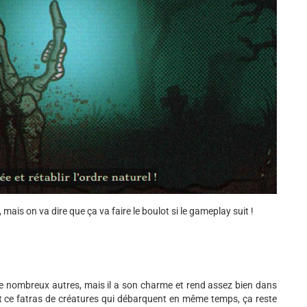
is on va dire que ça va faire le boulot si le gameplay suit !
de nombreux autres, mais il a son charme et rend assez bien dans
ut ce fatras de créatures qui débarquent en même temps, ça reste