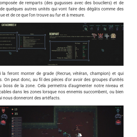
composée de remparts (des gugusses avec des boucliers) et de
ue de quelques autres unités qui vont faire des dégâts comme des
e et de ce que l'on trouve au fur et à mesure.
 la feront monter de grade (Recrue, vétéran, champion) et qui
s. On peut donc, au fil des pièces d'or avoir des groupes d'unités
au boss de la zone. Cela permettra d'augmenter notre niveau et
ocables dans les zones lorsque nos ennemis succombent, ou bien
ui nous donneront des artéfacts.