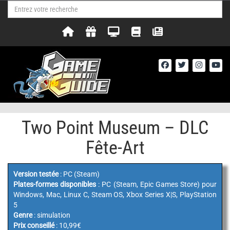
Two Point Museum – DLC
Fête-Art
Version testée
: PC (Steam)
Plates-formes disponibles
: PC (Steam, Epic Games Store) pour
Windows, Mac, Linux C, Steam OS, Xbox Series X|S, PlayStation
5
Genre
: simulation
Prix conseillé
: 10,99€