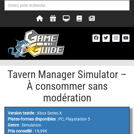
Tavern Manager Simulator –
À consommer sans
modération
Version testée
: Xbox Series X
Plates-formes disponibles
: PC, Playstation 5
Genre
: Simulation
Prix conseillé
: 19,99€