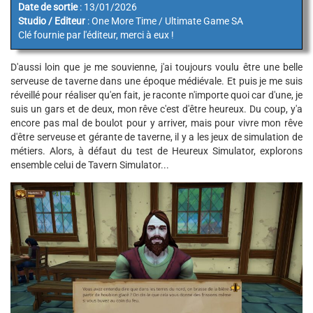
Date de sortie
: 13/01/2026
Studio / Editeur
: One More Time / Ultimate Game SA
Clé fournie par l'éditeur, merci à eux !
D'aussi loin que je me souvienne, j'ai toujours voulu être une belle
serveuse de taverne dans une époque médiévale. Et puis je me suis
réveillé pour réaliser qu'en fait, je raconte n'importe quoi car d'une, je
suis un gars et de deux, mon rêve c'est d'être heureux. Du coup, y'a
encore pas mal de boulot pour y arriver, mais pour vivre mon rêve
d'être serveuse et gérante de taverne, il y a les jeux de simulation de
métiers. Alors, à défaut du test de Heureux Simulator, explorons
ensemble celui de Tavern Simulator...