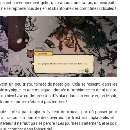
ns cet environnement gelé : un crapaud, une taupe, un écureuil...
ui ne se rappelle plus de rien et chantonne des comptines ridicules !
ent un peu triste, teintée de nostalgie. Cela se ressent, dans les
le atypique, et une musique adaptée à l'ambiance en demi-teinte.
t du bien ! J'ai eu l'impression d'évoluer dans un conte et, on le sait,
rimm et autres n'étaient pas tendres !
imple. Il n'est pas toujours évident de trouver par où passer pour
 ainsi tout un pan de découvertes. Le froid est implacable, et il
rieur, il ne faut pas se perdre ! Les journées s'alternent, et le soir,
 de succomber dans l'obscurité.