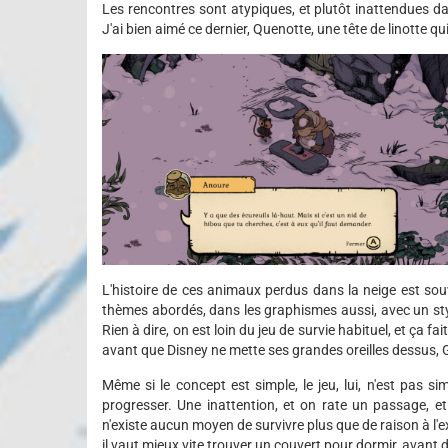
Les rencontres sont atypiques, et plutôt inattendues da
J'ai bien aimé ce dernier, Quenotte, une tête de linotte q
L'histoire de ces animaux perdus dans la neige est souv
thèmes abordés, dans les graphismes aussi, avec un sty
Rien à dire, on est loin du jeu de survie habituel, et ça fai
avant que Disney ne mette ses grandes oreilles dessus, G
Même si le concept est simple, le jeu, lui, n'est pas s
progresser. Une inattention, et on rate un passage, et
n'existe aucun moyen de survivre plus que de raison à l'exté
il vaut mieux vite trouver un couvert pour dormir, avant