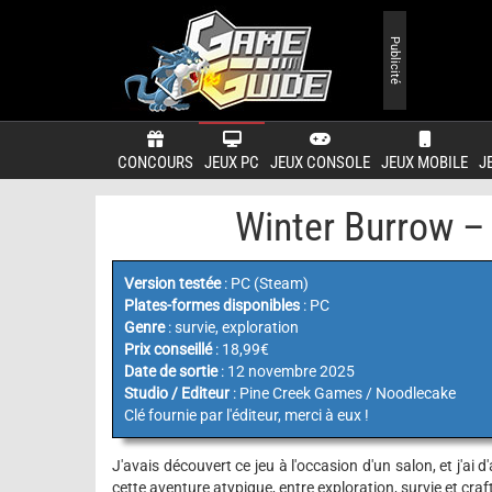
Publicité
CONCOURS
JEUX PC
JEUX CONSOLE
JEUX MOBILE
J
Winter Burrow – 
Version testée
: PC (Steam)
Plates-formes disponibles
: PC
Genre
: survie, exploration
Prix conseillé
: 18,99€
Date de sortie
: 12 novembre 2025
Studio / Editeur
: Pine Creek Games / Noodlecake
Clé fournie par l'éditeur, merci à eux !
J'avais découvert ce jeu à l'occasion d'un salon, et j'ai 
cette aventure atypique, entre exploration, survie et craf